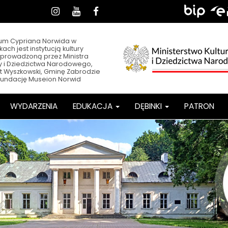
dia
Sklep,
Biuletyn
EPUA
Instagram
Youtube
Facebook
Informacji
łecznościowe
BIP,
Publicznej
h
e-
m Cypriana Norwida w
ach jest instytucją kultury
PUAP
prowadzoną przez Ministra
ry i Dziedzictwa Narodowego,
t Wyszkowski, Gminę Zabrodzie
Fundację Museion Norwid
WYDARZENIA
EDUKACJA
DĘBINKI
PATRON