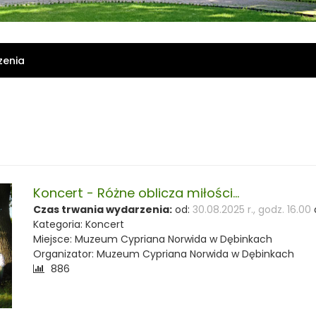
zenia
Koncert - Różne oblicza miłości...
Czas trwania wydarzenia:
od:
30.08.2025 r., godz. 16.00
Kategoria: Koncert
Miejsce: Muzeum Cypriana Norwida w Dębinkach
Organizator: Muzeum Cypriana Norwida w Dębinkach
Liczba
886
odwiedzających: