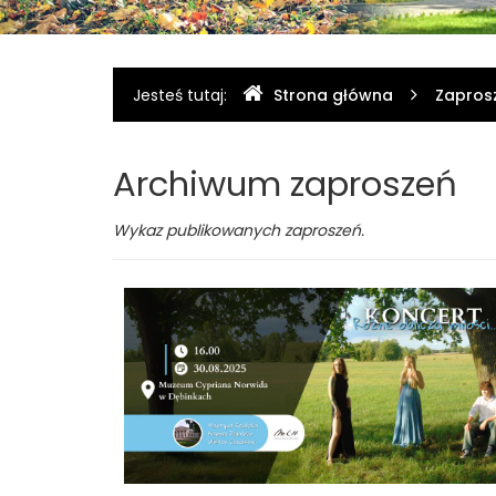
Gdzie
Jesteś tutaj:
Strona główna
Zapros
jesteśmy
Archiwum zaproszeń
Wykaz publikowanych zaproszeń.