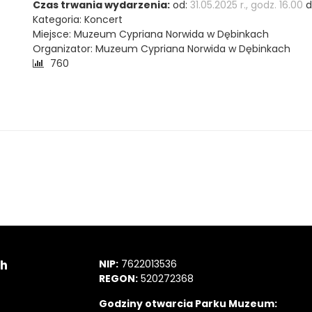
Czas trwania wydarzenia:
od:
31.05.2025 r., godz. 16.00
d
Kategoria: Koncert
Miejsce: Muzeum Cypriana Norwida w Dębinkach
Organizator: Muzeum Cypriana Norwida w Dębinkach
Liczba
760
odwiedzających:
ch
NIP:
7622013536
REGON:
520272368
Godziny otwarcia Parku Muzeum: