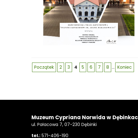
Początek
2
3
4
5
6
7
8
...
Koniec
Stopka
Adres
Muzeum Cypriana Norwida w Dębinka
ul. Pałacowa 7, 07-230 Dębinki
tel.:
571-406-190