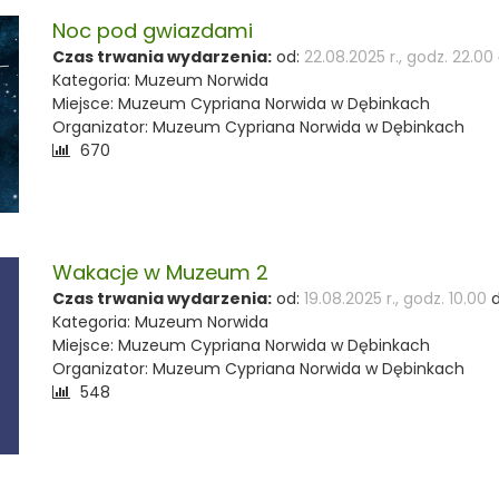
Noc pod gwiazdami
Czas trwania wydarzenia:
od:
22.08.2025 r., godz. 22.00
Kategoria: Muzeum Norwida
Miejsce: Muzeum Cypriana Norwida w Dębinkach
Organizator: Muzeum Cypriana Norwida w Dębinkach
Liczba
670
odwiedzających:
Wakacje w Muzeum 2
Czas trwania wydarzenia:
od:
19.08.2025 r., godz. 10.00
d
Kategoria: Muzeum Norwida
Miejsce: Muzeum Cypriana Norwida w Dębinkach
Organizator: Muzeum Cypriana Norwida w Dębinkach
Liczba
548
odwiedzających: