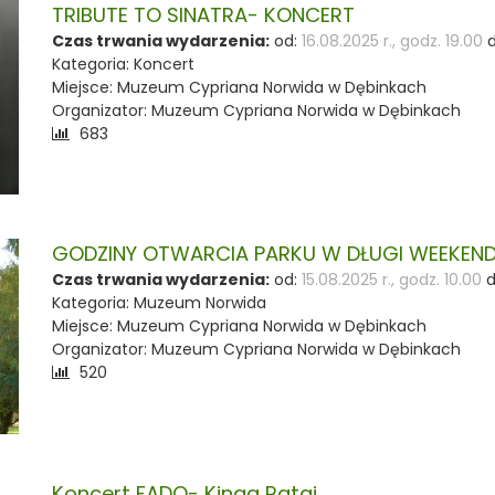
TRIBUTE TO SINATRA- KONCERT
Czas trwania wydarzenia:
od:
16.08.2025 r., godz. 19.00
d
Kategoria: Koncert
Miejsce: Muzeum Cypriana Norwida w Dębinkach
Organizator: Muzeum Cypriana Norwida w Dębinkach
Liczba
683
odwiedzających:
GODZINY OTWARCIA PARKU W DŁUGI WEEKEN
Czas trwania wydarzenia:
od:
15.08.2025 r., godz. 10.00
d
Kategoria: Muzeum Norwida
Miejsce: Muzeum Cypriana Norwida w Dębinkach
Organizator: Muzeum Cypriana Norwida w Dębinkach
Liczba
520
odwiedzających:
Koncert FADO- Kinga Rataj