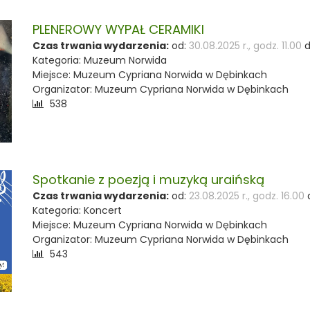
PLENEROWY WYPAŁ CERAMIKI
Czas trwania wydarzenia:
od:
30.08.2025 r., godz. 11.00
d
Kategoria: Muzeum Norwida
Miejsce: Muzeum Cypriana Norwida w Dębinkach
Organizator: Muzeum Cypriana Norwida w Dębinkach
Liczba
538
odwiedzających:
Spotkanie z poezją i muzyką uraińską
Czas trwania wydarzenia:
od:
23.08.2025 r., godz. 16.00
Kategoria: Koncert
Miejsce: Muzeum Cypriana Norwida w Dębinkach
Organizator: Muzeum Cypriana Norwida w Dębinkach
Liczba
543
odwiedzających: