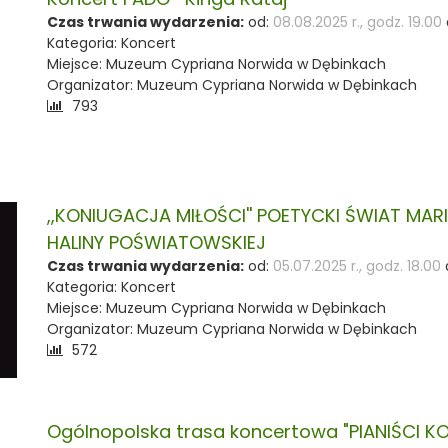
Czas trwania wydarzenia:
od:
08.08.2025 r., godz. 19.00
Kategoria: Koncert
Miejsce: Muzeum Cypriana Norwida w Dębinkach
Organizator: Muzeum Cypriana Norwida w Dębinkach
Liczba
793
odwiedzających:
,,KONIUGACJA MIŁOŚCI'' POETYCKI ŚWIAT MAR
HALINY POŚWIATOWSKIEJ
Czas trwania wydarzenia:
od:
05.07.2025 r., godz. 18.00
Kategoria: Koncert
Miejsce: Muzeum Cypriana Norwida w Dębinkach
Organizator: Muzeum Cypriana Norwida w Dębinkach
Liczba
572
odwiedzających:
Ogólnopolska trasa koncertowa "PIANIŚCI 