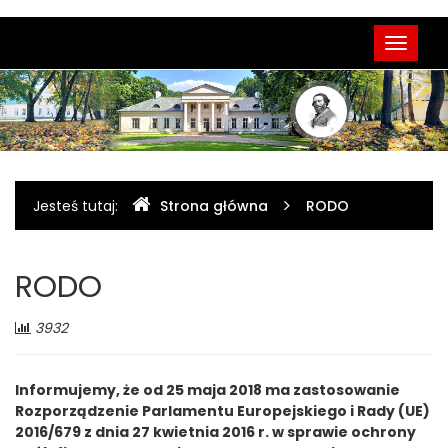
Menu
Przełąc
główne
nawigac
Gdzie
Jesteś tutaj:
Strona główna
RODO
jesteśmy
RODO
Liczba
3932
odwiedzających:
Informujemy, że od 25 maja 2018 ma zastosowanie
Rozporządzenie Parlamentu Europejskiego i Rady (UE)
2016/679 z dnia 27 kwietnia 2016 r. w sprawie ochrony