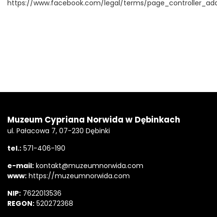
https://www.facebook.com/legal/terms/page_controller_a
Stopka
Adres
Muzeum Cypriana Norwida w Dębinkach
ul. Pałacowa 7, 07-230 Dębinki
tel.:
571-406-190
e-mail:
kontakt@muzeumnorwida.com
www:
https://muzeumnorwida.com
NIP:
7622013536
REGON:
520272368