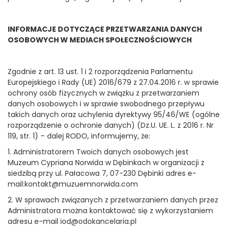
INFORMACJE DOTYCZĄCE PRZETWARZANIA DANYCH
OSOBOWYCH W MEDIACH SPOŁECZNOŚCIOWYCH
Zgodnie z art. 13 ust. 1 i 2 rozporządzenia Parlamentu
Europejskiego i Rady (UE) 2016/679 z 27.04.2016 r. w sprawie
ochrony osób fizycznych w związku z przetwarzaniem
danych osobowych i w sprawie swobodnego przepływu
takich danych oraz uchylenia dyrektywy 95/46/WE (ogólne
rozporządzenie o ochronie danych) (Dz.U. UE. L. z 2016 r. Nr
119, str. 1) – dalej RODO, informujemy, że:
1. Administratorem Twoich danych osobowych jest
Muzeum Cypriana Norwida w Dębinkach w organizacji z
siedzibą przy ul. Pałacowa 7, 07-230 Dębinki adres e-
mail:kontakt@muzuemnorwida.com
2. W sprawach związanych z przetwarzaniem danych przez
Administratora można kontaktować się z wykorzystaniem
adresu e-mail iod@odokancelaria.pl