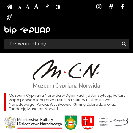
RODO
Ustawienia
Media
Czcionka,
Strona
-
Instagram
Youtu
Fa
Wersja
-
Kontrast
-
jej
-
strony
społecznoś
Czcionka
tekstowa
Czcionka
(włącz/wyłącz)
główna
Czcionka
Informacja
rozmiar
standardowa
powiększona
na
duża
Muzeum
dla
Sklep,
Biuletyn
EPUAP
stronie:
niesłyszących
Informacji
Cypriana
BIP,
Wyszukiwarka
Publicznej
Wyszukiwana
Formularz
e-
Norwida
fraza:
Szu
wyszukiwania
PUAP
w
Muzeum
Cypriana
Dębinkach
Norwida
w
Dębinkach
Muzeum Cypriana Norwida w Dębinkach jest instytucją kultury
współprowadzoną przez Ministra Kultury i Dziedzictwa
Narodowego, Powiat Wyszkowski, Gminę Zabrodzie oraz
Fundację Museion Norwid