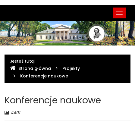
Menu
Przełąc
główne
nawigac
Gdzie
Jesteś tutaj:
Strona główna
Projekty
jesteśmy
Konferencje naukowe
Konferencje naukowe
Liczba
4401
odwiedzających: