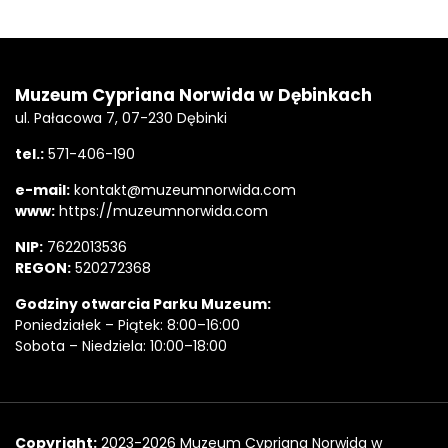
Stopka
Adres
Muzeum Cypriana Norwida w Dębinkach
ul. Pałacowa 7, 07-230 Dębinki
tel.:
571-406-190
e-mail:
kontakt@muzeumnorwida.com
www:
https://muzeumnorwida.com
NIP:
7622013536
REGON:
520272368
Godziny otwarcia Parku Muzeum:
Poniedziałek – Piątek: 8:00–16:00
Sobota – Niedziela: 10:00–18:00
Copyright
Copyright:
2023-2026 Muzeum Cypriana Norwida w