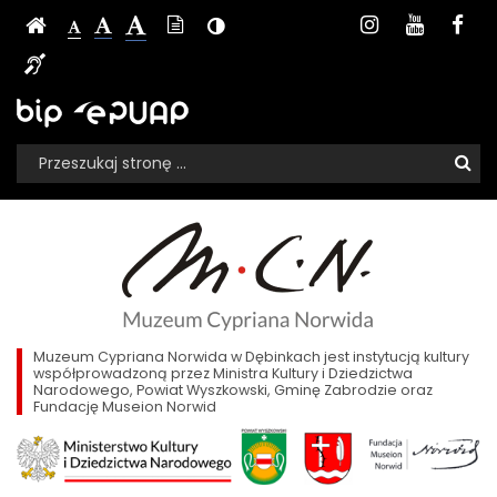
Konferencje
Ustawienia
Media
Czcionka,
Strona
-
Instagram
Youtu
Fa
Wersja
-
Kontrast
-
jej
naukowe
strony
społecznoś
Czcionka
tekstowa
Czcionka
(włącz/wyłącz)
główna
Czcionka
Informacja
rozmiar
standardowa
powiększona
na
duża
-
dla
Sklep,
Biuletyn
EPUAP
stronie:
niesłyszących
Informacji
Muzeum
BIP,
Wyszukiwarka
Publicznej
Wyszukiwana
Formularz
e-
Cypriana
fraza:
Szu
wyszukiwania
PUAP
Norwida
Muzeum
Cypriana
w
Norwida
w
Dębinkach
Dębinkach
Muzeum Cypriana Norwida w Dębinkach jest instytucją kultury
współprowadzoną przez Ministra Kultury i Dziedzictwa
Narodowego, Powiat Wyszkowski, Gminę Zabrodzie oraz
Fundację Museion Norwid