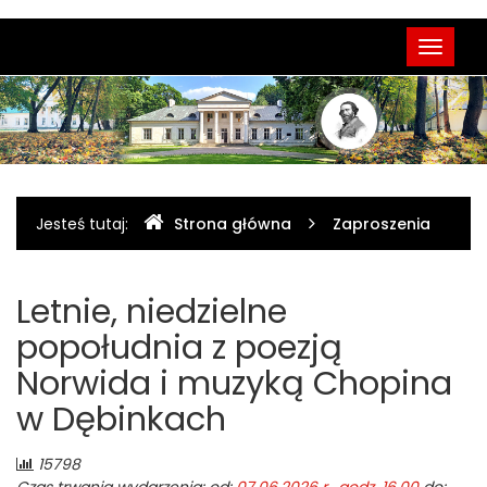
Menu
Muzeum
Przełąc
główne
Cypriana
nawigac
Norwida
w
Dębinkach
Gdzie
Jesteś tutaj:
Strona główna
Zaproszenia
jesteśmy
Letnie, niedzielne
popołudnia z poezją
Norwida i muzyką Chopina
w Dębinkach
Liczba
15798
odwiedzających: