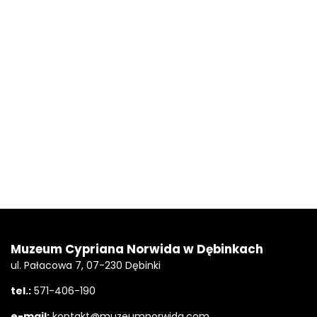
Stopka
Adres
Muzeum Cypriana Norwida w Dębinkach
ul. Pałacowa 7, 07-230 Dębinki
tel.:
571-406-190
e-mail:
kontakt@muzeumnorwida.com