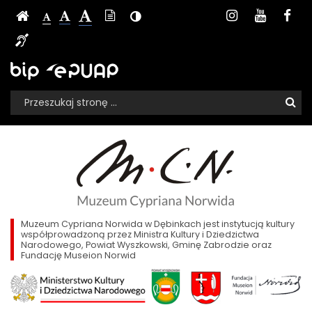
Letnie,
Ustawienia
Media
Czcionka,
Strona
-
Instagram
Youtu
Fa
Wersja
-
Kontrast
-
jej
niedzielne
strony
społecznoś
Czcionka
tekstowa
Czcionka
(włącz/wyłącz)
główna
Czcionka
Informacja
rozmiar
standardowa
powiększona
na
duża
popołudnia
dla
Sklep,
Biuletyn
EPUAP
stronie:
niesłyszących
Informacji
z
BIP,
Wyszukiwarka
Publicznej
Wyszukiwana
Formularz
e-
poezją
fraza:
Szu
wyszukiwania
PUAP
Norwida
Muzeum
Cypriana
i
Norwida
w
muzyką
Dębinkach
Chopina
Muzeum Cypriana Norwida w Dębinkach jest instytucją kultury
współprowadzoną przez Ministra Kultury i Dziedzictwa
Narodowego, Powiat Wyszkowski, Gminę Zabrodzie oraz
w
Fundację Museion Norwid
Dębinkach
-