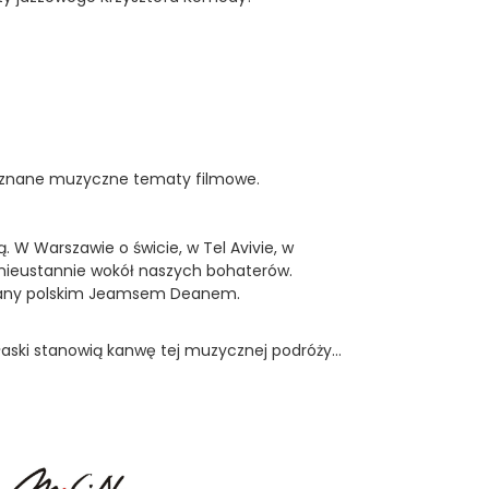
czy znane muzyczne tematy filmowe.
W Warszawie o świcie, w Tel Avivie, w
y nieustannie wokół naszych bohaterów.
azywany polskim Jeamsem Deanem.
łaski stanowią kanwę tej muzycznej podróży…