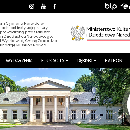
dia
Sklep,
Biuletyn
EPUA
Instagram
Youtube
Facebook
Informacji
łecznościowe
BIP,
Publicznej
h
e-
m Cypriana Norwida w
ach jest instytucją kultury
PUAP
prowadzoną przez Ministra
ry i Dziedzictwa Narodowego,
t Wyszkowski, Gminę Zabrodzie
Fundację Museion Norwid
WYDARZENIA
EDUKACJA
DĘBINKI
PATRON