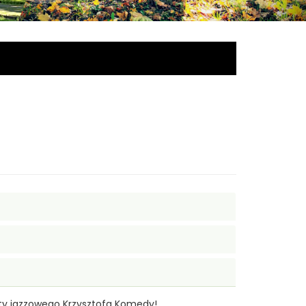
isty jazzowego Krzysztofa Komedy!