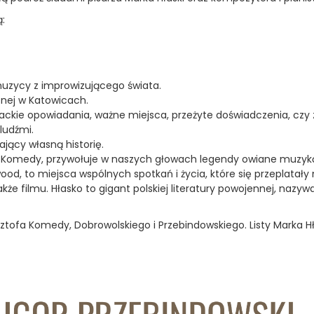
:
 muzycy z improwizującego świata.
nej w Katowicach.
iterackie opowiadania, ważne miejsca, przeżyte doświadczenia, 
 ludźmi.
ający własną historię.
i Komedy, przywołuje w naszych głowach legendy owiane muzyką. 
od, to miejsca wspólnych spotkań i życia, które się przeplatał
także filmu. Hłasko to gigant polskiej literatury powojennej, n
tofa Komedy, Dobrowolskiego i Przebindowskiego. Listy Marka H