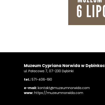
Stopka
Adres
Muzeum Cypriana Norwida w Dębinka
ul. Pałacowa 7, 07-230 Dębinki
tel.:
571-406-190
e-mail:
kontakt@muzeumnorwida.com
www:
https://muzeumnorwida.com