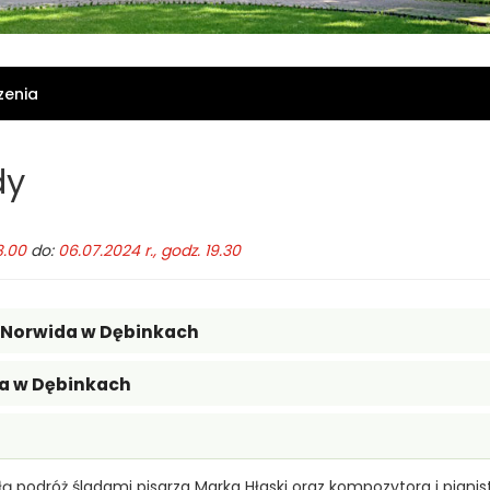
zenia
dy
8.00
do:
06.07.2024 r., godz. 19.30
Norwida w Dębinkach
a w Dębinkach
łą podróż śladami pisarza Marka Hłaski oraz kompozytora i pian