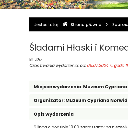
Gdzie
Jesteś tutaj:
Strona główna
Zapros
jesteśmy
Śladami Hłaski i Kome
Liczba
1017
odwiedzających:
Czas trwania wydarzenia: od:
06.07.2024 r., godz. 1
Miejsce wydarzenia:
Muzeum Cypriana 
Organizator:
Muzeum Cypriana Norwid
Opis wydarzenia
6 lipca o godzinie 18.00 zapraszamy na niezwyk