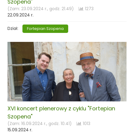
Szopena"
(Zam: 23.09.2024 r., godz. 21.49)
1273
22.09.2024 r.
Dział:
Fortepian Szopena
XVI koncert plenerowy z cyklu "Fortepian
Szopena"
(Zam: 16.09.2024 r., godz. 10.41)
1013
15.09.2024 r.