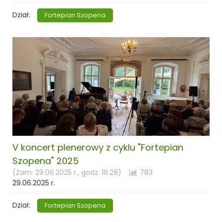
Dział:
Fortepian Szopena
V koncert plenerowy z cyklu "Fortepian
Szopena" 2025
(Zam: 29.06.2025 r., godz. 18.28)
783
29.06.2025 r.
Dział:
Fortepian Szopena