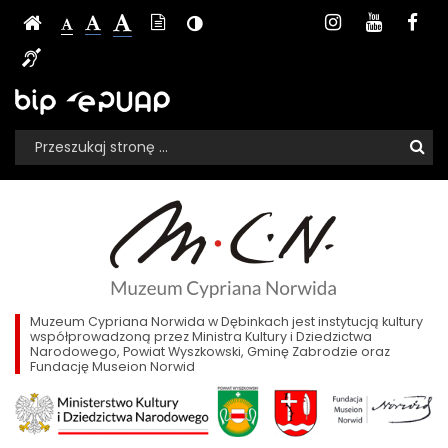
Archiwum
Ustawienia
Media
Czcionka,
Strona
-
Instagram
Youtu
Fa
Wersja
-
Kontrast
-
jej
aktualności:
strony
społecznoś
Czcionka
tekstowa
Czcionka
(włącz/wyłącz)
główna
Czcionka
Informacja
rozmiar
standardowa
powiększona
na
duża
Fortepian
dla
Sklep,
Biuletyn
EPUAP
stronie:
niesłyszących
Informacji
Szopena
BIP,
Wyszukiwarka
Publicznej
Wyszukiwana
Formularz
e-
-
fraza:
Szu
wyszukiwania
PUAP
Muzeum
Muzeum
Cypriana
Cypriana
Norwida
w
Norwida
Dębinkach
w
Muzeum Cypriana Norwida w Dębinkach jest instytucją kultury
współprowadzoną przez Ministra Kultury i Dziedzictwa
Narodowego, Powiat Wyszkowski, Gminę Zabrodzie oraz
Dębinkach
Fundację Museion Norwid