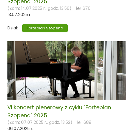
Szopena" 2025
(Zam: 14.07.2025 r., godz. 13.56)
670
13.07.2025 r.
Dział:
Fortepian Szopena
VI koncert plenerowy z cyklu "Fortepian
Szopena" 2025
(Zam: 07.07.2025 r., godz. 13.52)
688
06.07.2025 r.