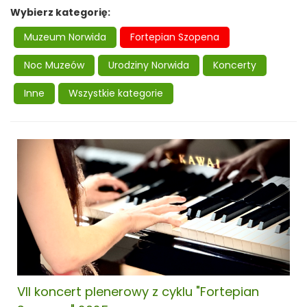
Wybierz kategorię:
Muzeum Norwida
Fortepian Szopena
Noc Muzeów
Urodziny Norwida
Koncerty
Inne
Wszystkie kategorie
VII koncert plenerowy z cyklu "Fortepian