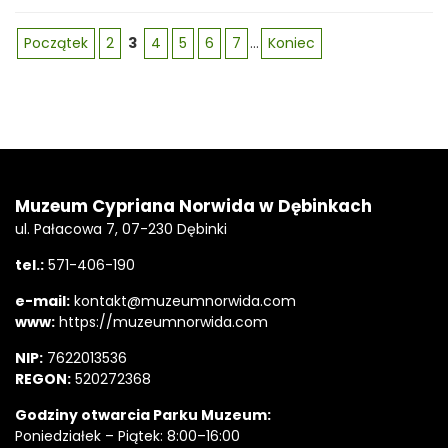
Początek
2
3
4
5
6
7
...
Koniec
Stopka
Adres
Muzeum Cypriana Norwida w Dębinkach
ul. Pałacowa 7, 07-230 Dębinki
tel.:
571-406-190
e-mail:
kontakt@muzeumnorwida.com
www:
https://muzeumnorwida.com
NIP:
7622013536
REGON:
520272368
Godziny otwarcia Parku Muzeum:
Poniedziałek – Piątek: 8:00–16:00