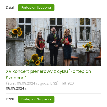
Dział:
Fortepian Szopena
XV koncert plenerowy z cyklu "Fortepian
Szopena"
(Zam: 09.09.2024 r., godz. 15.32)
926
08.09.2024 r.
Dział:
Fortepian Szopena