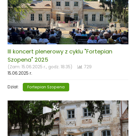
III koncert plenerowy z cyklu "Fortepian
Szopena" 2025
(Zam: 15.06.2025 r., godz. 18.35)
729
15.06.2025 r.
Dział:
Fortepian Szopena