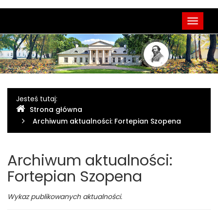
Menu
Przełąc
główne
nawigac
Gdzie
Jesteś tutaj:
Strona główna
jesteśmy
Archiwum aktualności: Fortepian Szopena
Archiwum aktualności:
Fortepian Szopena
Wykaz publikowanych aktualności.