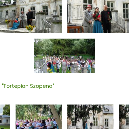
u "Fortepian Szopena"