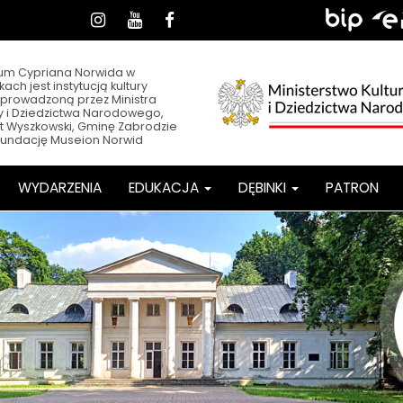
dia
Sklep,
Biuletyn
EPUA
Instagram
Youtube
Facebook
Informacji
łecznościowe
BIP,
Publicznej
h
e-
m Cypriana Norwida w
ach jest instytucją kultury
PUAP
prowadzoną przez Ministra
ry i Dziedzictwa Narodowego,
t Wyszkowski, Gminę Zabrodzie
Fundację Museion Norwid
WYDARZENIA
EDUKACJA
DĘBINKI
PATRON