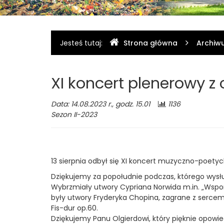
Dębinkach
Gdzie
Jesteś tutaj:
Strona główna
Archiw
jesteśmy
XI koncert plenerowy z 
Data: 14.08.2023 r., godz. 15.01
1136
Sezon II-2023
13 sierpnia odbył się XI koncert muzyczno-poetyck
Dziękujemy za popołudnie podczas, którego wysłu
Wybrzmiały utwory Cypriana Norwida m.in. „Wspomni
były utwory Fryderyka Chopina, zagrane z sercem-N
Fis-dur op.60.
Dziękujemy Panu Olgierdowi, który pięknie opowied