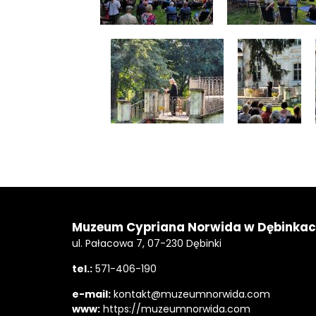
Stopka
Adres
Muzeum Cypriana Norwida w Dębinka
ul. Pałacowa 7, 07-230 Dębinki
tel.:
571-406-190
e-mail:
kontakt@muzeumnorwida.com
www:
https://muzeumnorwida.com