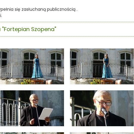
ypełnia się zasłuchaną publicznością .
.
u "Fortepian Szopena"