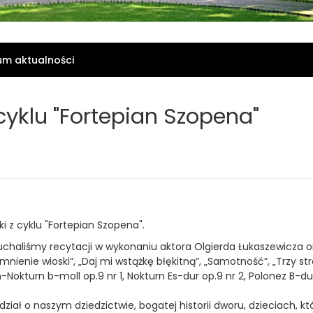
um aktualności
cyklu "Fortepian Szopena"
i z cyklu "Fortepian Szopena".
chaliśmy recytacji w wykonaniu aktora Olgierda Łukaszewicza or
enie wioski”, „Daj mi wstążkę błękitną”, „Samotność”, „Trzy stro
okturn b-moll op.9 nr 1, Nokturn Es-dur op.9 nr 2, Polonez B-dur 
ział o naszym dziedzictwie, bogatej historii dworu, dzieciach, 