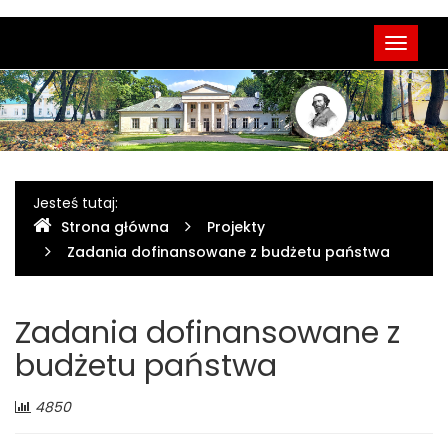
Menu
Przełąc
główne
nawigac
Gdzie
Jesteś tutaj:
Strona główna
Projekty
jesteśmy
Zadania dofinansowane z budżetu państwa
Zadania dofinansowane z
budżetu państwa
Liczba
4850
odwiedzających: