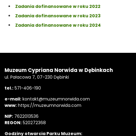
Zadania dofinansowane w roku 2022
Zadania dofinansowane w roku 2023
Zadania dofinansowane w roku 2024
Stopka
Adres
Muzeum Cypriana Norwida w Dębinkach
ul. Pałacowa 7, 07-230 Dębinki
tel.:
571-406-190
e-mail:
kontakt@muzeumnorwida.com
www:
https://muzeumnorwida.com
NIP:
7622013536
REGON:
520272368
Godziny otwarcia Parku Muzeum: