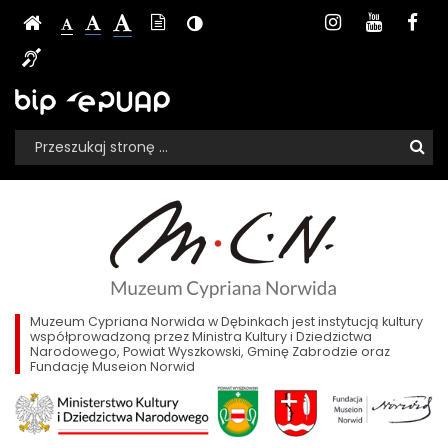
Zadania
Ustawienia
Media
Czcionka,
Strona
-
Instagram
Youtu
Fa
Wersja
-
Kontrast
-
jej
dofinansowane
strony
społecznoś
Czcionka
tekstowa
Czcionka
(włącz/wyłącz)
główna
Czcionka
Informacja
rozmiar
standardowa
powiększona
na
duża
z
dla
Sklep,
Biuletyn
EPUAP
stronie:
niesłyszących
Informacji
budżetu
BIP,
Wyszukiwarka
Publicznej
Wyszukiwana
Formularz
e-
państwa
fraza:
Szu
wyszukiwania
PUAP
-
Muzeum
Cypriana
Muzeum
Norwida
w
Cypriana
Dębinkach
Norwida
Muzeum Cypriana Norwida w Dębinkach jest instytucją kultury
współprowadzoną przez Ministra Kultury i Dziedzictwa
Narodowego, Powiat Wyszkowski, Gminę Zabrodzie oraz
w
Fundację Museion Norwid
Dębinkach